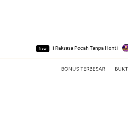
S
k
i
p
t
enti
PREDIKSI TOGEL HONGKONG, 12 DESEMBER
New
o
c
BONUS TERBESAR
BUKT
o
n
t
e
n
t