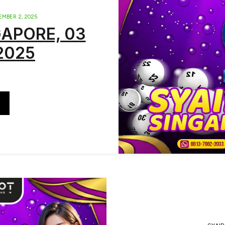
MBER 2, 2025
GAPORE, 03
2025