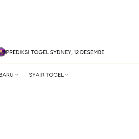
25
SYAIR TOGEL SYDNEY, 12 DESEMBER 2025
RBARU
SYAIR TOGEL