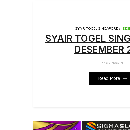
SYAIR TOGEL SINGAPORE /
DESE
SYAIR TOGEL SIN
DESEMBER 
BY
SIGMASGM
Read More