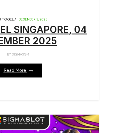
R TOGEL /
DESEMBER 3, 2025
EL SINGAPORE, 04
EMBER 2025
BY
SIGMASGM
Read More