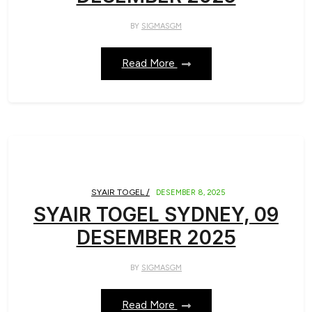
BY
SIGMASGM
Read More
SYAIR TOGEL /
DESEMBER 8, 2025
SYAIR TOGEL SYDNEY, 09
DESEMBER 2025
BY
SIGMASGM
Read More