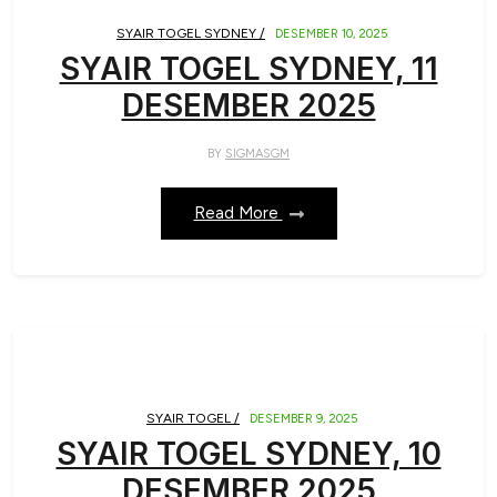
SYAIR TOGEL SYDNEY /
DESEMBER 10, 2025
SYAIR TOGEL SYDNEY, 11
DESEMBER 2025
BY
SIGMASGM
Read More
SYAIR TOGEL /
DESEMBER 9, 2025
SYAIR TOGEL SYDNEY, 10
DESEMBER 2025