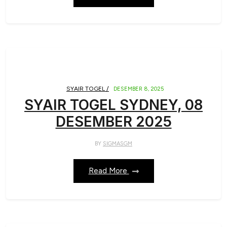
SYAIR TOGEL /
DESEMBER 8, 2025
SYAIR TOGEL SYDNEY, 08
DESEMBER 2025
BY
SIGMASGM
Read More