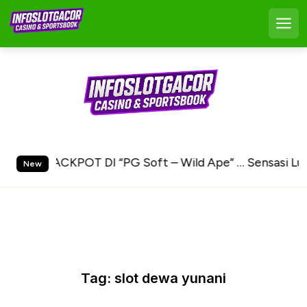
Men
S
k
i
p
t
5
JACKPOT DI “PG Soft – Wild Ape” … Sensasi Luar 
New
o
c
o
n
t
e
Tag:
slot dewa yunani
n