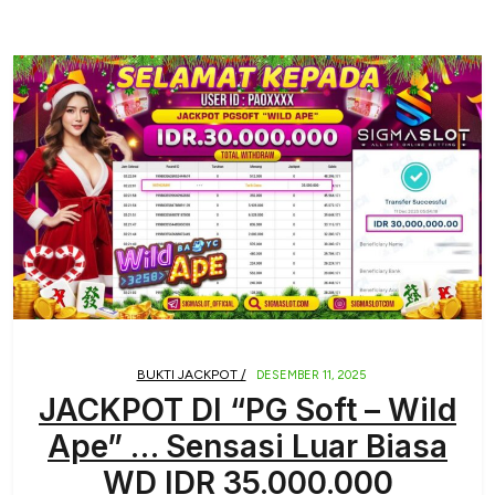
t
BUKTI JACKPOT /
DESEMBER 11, 2025
JACKPOT DI “PG Soft – Wild
Ape” … Sensasi Luar Biasa
WD IDR 35.000.000