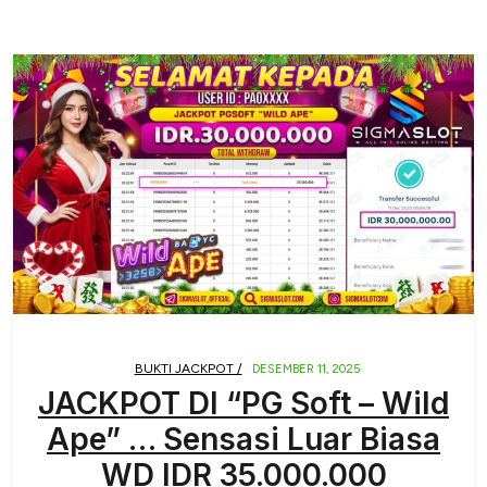
t
BUKTI JACKPOT /
DESEMBER 11, 2025
JACKPOT DI “PG Soft – Wild
Ape” … Sensasi Luar Biasa
WD IDR 35.000.000