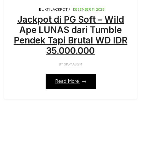
BUKTI JACKPOT /
DESEMBER 11, 2025
Jackpot di PG Soft – Wild
Ape LUNAS dari Tumble
Pendek Tapi Brutal WD IDR
35.000.000
BY
SIGMASGM
Read More