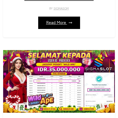
BY
SIGMASGM
Read More