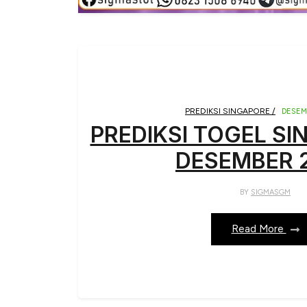
PREDIKSI SINGAPORE /
DESEMB
PREDIKSI TOGEL SI
DESEMBER 
BY
SIGMASGM
Read More