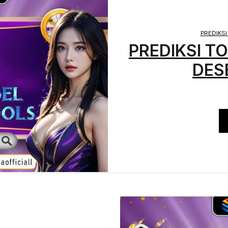
PREDIKSI
PREDIKSI T
DES