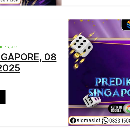
ER 8, 2025
NGAPORE, 08
2025