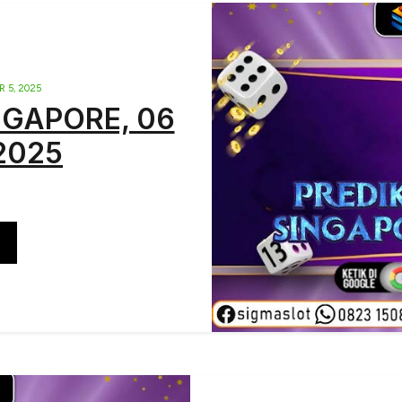
 5, 2025
NGAPORE, 06
2025