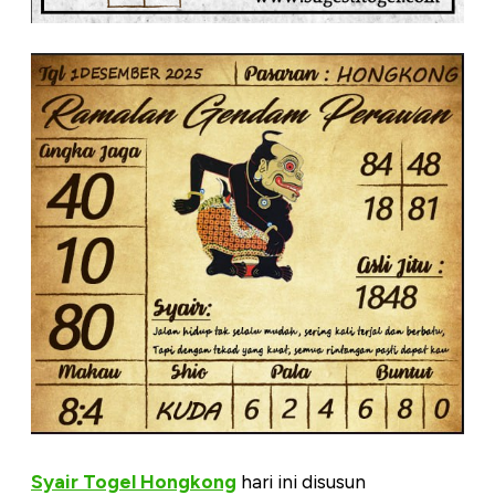
Syair Togel Hongkong
hari ini disusun