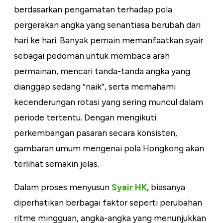
berdasarkan pengamatan terhadap pola
pergerakan angka yang senantiasa berubah dari
hari ke hari. Banyak pemain memanfaatkan syair
sebagai pedoman untuk membaca arah
permainan, mencari tanda-tanda angka yang
dianggap sedang “naik”, serta memahami
kecenderungan rotasi yang sering muncul dalam
periode tertentu. Dengan mengikuti
perkembangan pasaran secara konsisten,
gambaran umum mengenai pola Hongkong akan
terlihat semakin jelas.
Dalam proses menyusun
Syair HK
, biasanya
diperhatikan berbagai faktor seperti perubahan
ritme mingguan, angka-angka yang menunjukkan