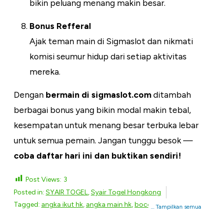
bikin peluang menang makin besar.
Bonus Refferal
Ajak teman main di Sigmaslot dan nikmati
komisi seumur hidup dari setiap aktivitas
mereka.
Dengan
bermain di sigmaslot.com
ditambah
berbagai bonus yang bikin modal makin tebal,
kesempatan untuk menang besar terbuka lebar
untuk semua pemain. Jangan tunggu besok —
coba daftar hari ini dan buktikan sendiri!
Post Views:
3
Posted in:
SYAIR TOGEL
,
Syair Togel Hongkong
Tagged:
angka ikut hk
,
angka main hk
,
bocoran syair hk
,
forum syair hk
,
kode alam hk
,
kode syair hk
,
paito syair hk
,