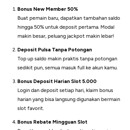
Bonus New Member 50%
Buat pemain baru, dapatkan tambahan saldo
hingga 50% untuk deposit pertama. Modal
makin besar, peluang jackpot makin lebar!
Deposit Pulsa Tanpa Potongan
Top up saldo makin praktis tanpa potongan
sedikit pun, semua masuk full ke akun kamu.
Bonus Deposit Harian Slot 5.000
Login dan deposit setiap hari, klaim bonus
harian yang bisa langsung digunakan bermain
slot favorit.
Bonus Rebate Mingguan Slot