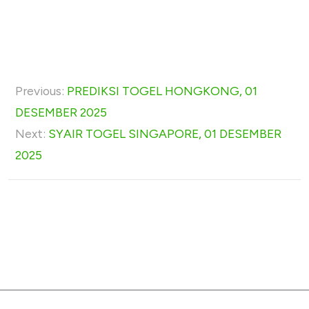
prediksi syair hongkong
,
syair baraya hk
,
syair dewa hk
,
syair gucci mas hk
,
syair hk
,
syair hk hari ini
,
syair hk jitu
,
syair hk terbaru
,
syair hk terpercaya
,
syair hk terupdate
,
syair hongkong
,
syair hongkong hari ini
,
N
syair hongkong lengkap
,
syair hongkong malam ini
,
Previous:
PREDIKSI TOGEL HONGKONG, 01
a
syair jitu hongkong
,
syair kalong hk
,
syair kampleng hk
,
DESEMBER 2025
v
syair mbah semar hk
,
syair mbah toto hk
,
Next:
SYAIR TOGEL SINGAPORE, 01 DESEMBER
syair naga mas hk
,
syair opesia hk
,
syair pak tuntung hk
,
i
syair petruk hk
,
syair sakura hk
,
syair togel hongkong
,
2025
g
syair togel kuat hk
,
syair togel resmi hongkong
a
s
i
p
o
s