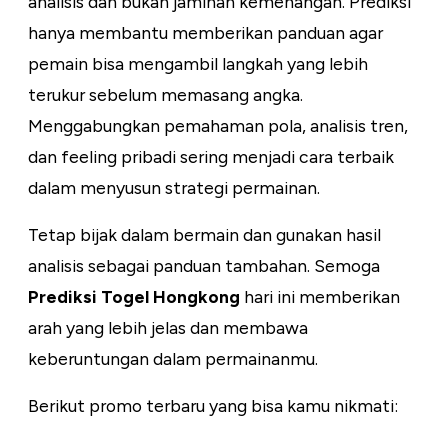
analisis dan bukan jaminan kemenangan. Prediksi
hanya membantu memberikan panduan agar
pemain bisa mengambil langkah yang lebih
terukur sebelum memasang angka.
Menggabungkan pemahaman pola, analisis tren,
dan feeling pribadi sering menjadi cara terbaik
dalam menyusun strategi permainan.
Tetap bijak dalam bermain dan gunakan hasil
analisis sebagai panduan tambahan. Semoga
Prediksi Togel Hongkong
hari ini memberikan
arah yang lebih jelas dan membawa
keberuntungan dalam permainanmu.
Berikut promo terbaru yang bisa kamu nikmati: