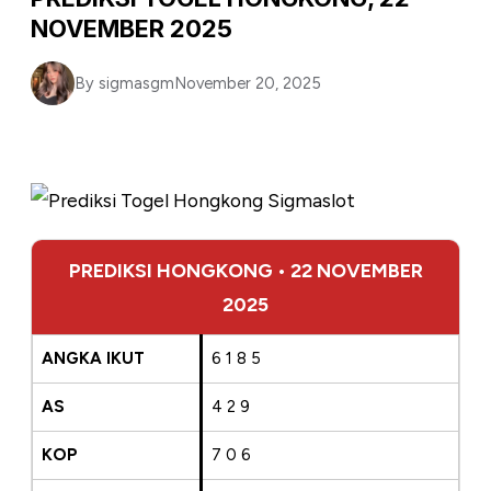
t
NOVEMBER 2025
By sigmasgm
November 20, 2025
PREDIKSI HONGKONG • 22 NOVEMBER
2025
ANGKA IKUT
6 1 8 5
AS
4 2 9
KOP
7 0 6