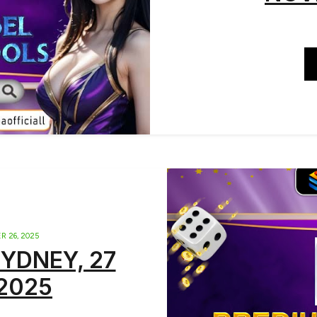
 26, 2025
SYDNEY, 27
2025