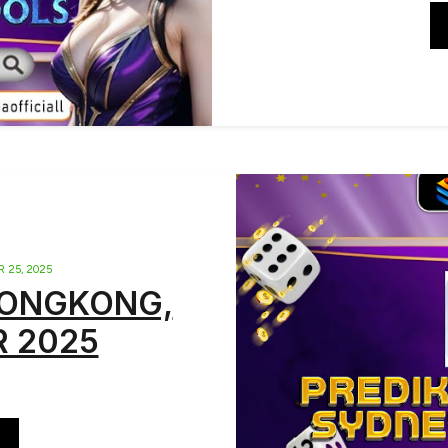
25, 2025
HONGKONG,
 2025