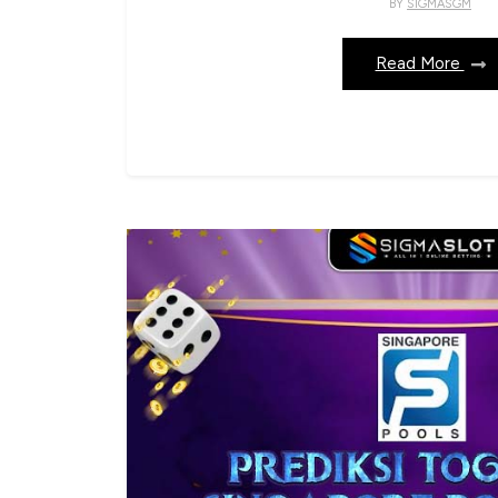
BY
SIGMASGM
Read More