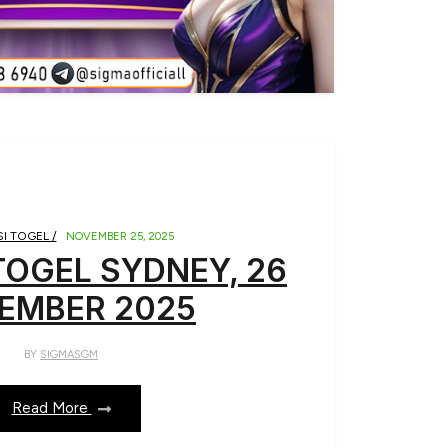
I TOGEL /
NOVEMBER 25, 2025
TOGEL SYDNEY, 26
EMBER 2025
BY
SIGMASGM
Read More