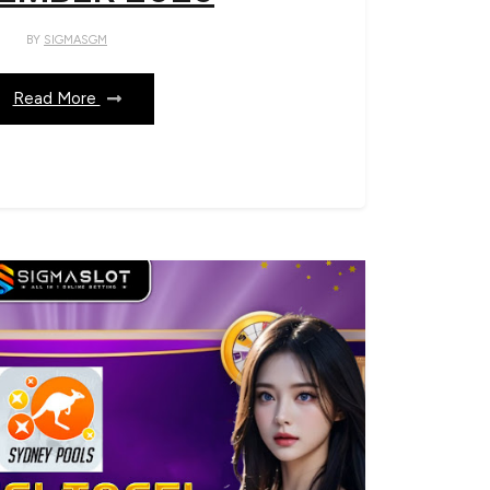
BY
SIGMASGM
Read More