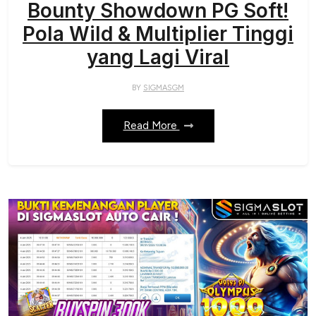
Bounty Showdown PG Soft!
Pola Wild & Multiplier Tinggi
yang Lagi Viral
BY
SIGMASGM
Read More