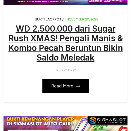
BUKTI JACKPOT /
NOVEMBER 20, 2025
WD 2.500.000 dari Sugar
Rush XMAS! Pengali Manis &
Kombo Pecah Beruntun Bikin
Saldo Meledak
BY
SIGMASGM
Read More