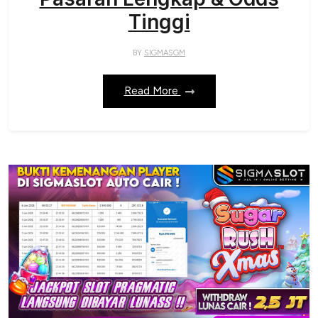
Tinggi
BY
SIGMASGM
Read More