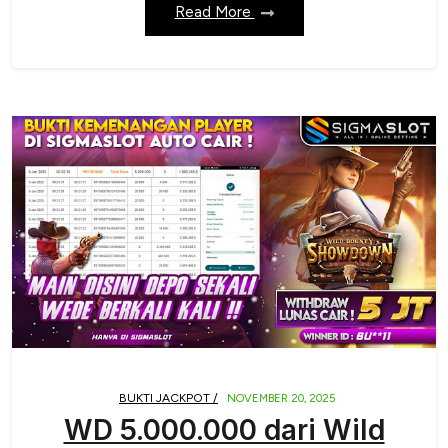
Read More
BUKTI JACKPOT /
NOVEMBER 20, 2025
WD 5.000.000 dari Wild